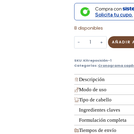
Compra con
Solicita tu cupo.
8 disponibles
Combo
AÑADIR 
Reposición
1
SKU:
Kitreposición-1
–
Categorías:
Cronograma capil
Hidratante
Capilar
Descripción
-
Modo de uso
Mantequilla
Capilar
Tipo de cabello
120
Ingredientes claves
mL
Formulación completa
cantidad
Tiempos de envío