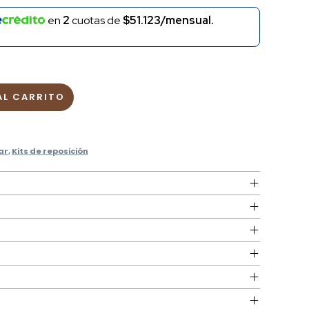
en
2
cuotas de
$51.123/mensual.
AL CARRITO
ar
,
Kits de reposición