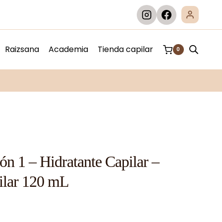
Raizsana
Academia
Tienda capilar
0
R
n 1 – Hidratante Capilar –
ilar 120 mL