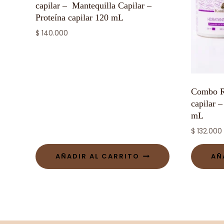
capilar – Mantequilla Capilar –
Proteína capilar 120 mL
$
140.000
Combo Re
capilar 
mL
$
132.000
AÑADIR AL CARRITO
AÑ