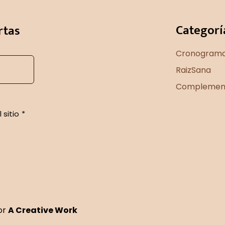
Categorí
rtas
Cronograma
RaizSana
Complement
 sitio
*
or
A Creative Work