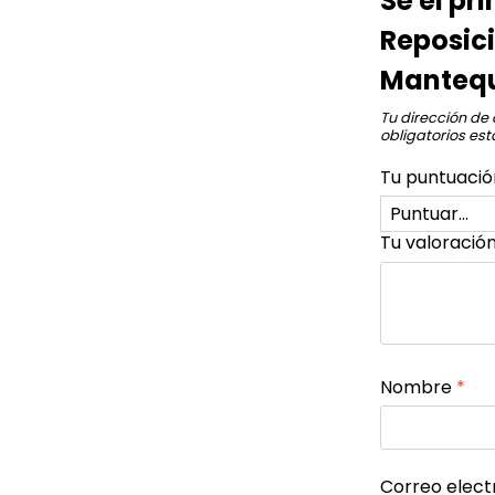
Sé el p
Reposici
Mantequi
Tu dirección de 
obligatorios e
Tu puntuaci
Tu valoració
Nombre
*
Correo elect