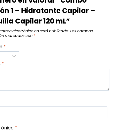
rimero en valorar “Combo
ón 1 – Hidratante Capilar –
lla Capilar 120 mL”
correo electrónico no será publicada.
Los campos
stán marcados con
*
ón
*
n
*
rónico
*