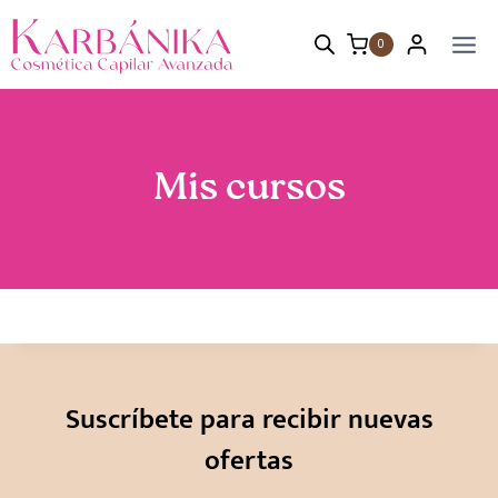
Saltar
al
0
contenido
Mis cursos
Suscríbete para recibir nuevas
ofertas