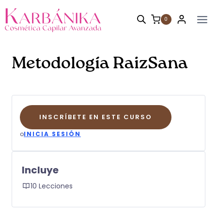
Saltar
al
0
contenido
Metodología RaizSana
INSCRÍBETE EN ESTE CURSO
o
INICIA SESIÓN
Incluye
10 Lecciones